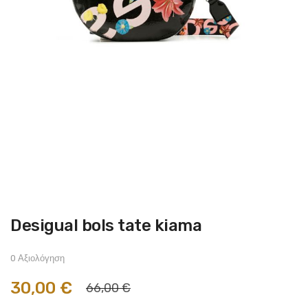
Μετάβαση
Desigual bols tate kiama
στην
αρχή
της
συλλογής
0 Αξιολόγηση
εικόνων
30,00 €
66,00 €