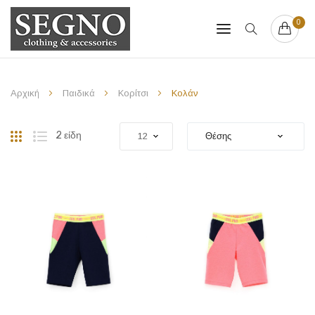
0
Αρχική
Παιδικά
Κορίτσι
Κολάν
Πλέγμα
Λίστα
2
είδη