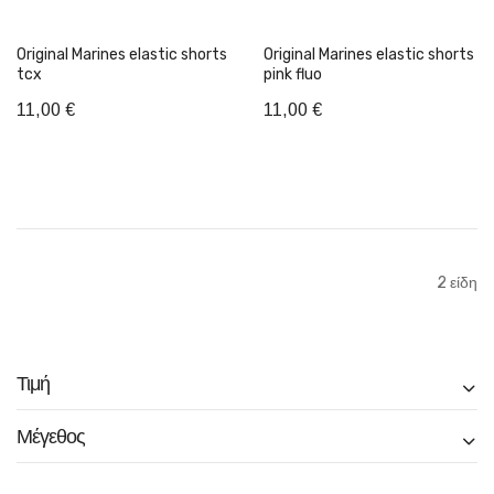
Original Marines elastic shorts
Original Marines elastic shorts
tcx
pink fluo
11,00 €
11,00 €
Προσθήκη στο Καλάθι
Προσθήκη στο Καλάθι
2
είδη
Τιμή
Μέγεθος