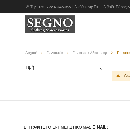
Τηλ: +30 2284 045053 || Διεύθυνση: Πίσω Λιβάδι, Πάρος 
Αρχική
Γυναικεία
Γυναικεία Αξεσουάρ
Πετσέτ
Τιμή
Δεν
ΕΓΓΡΑΦΉ ΣΤΟ ΕΝΗΜΕΡΩΤΙΚΌ ΜΑΣ E-MAIL: