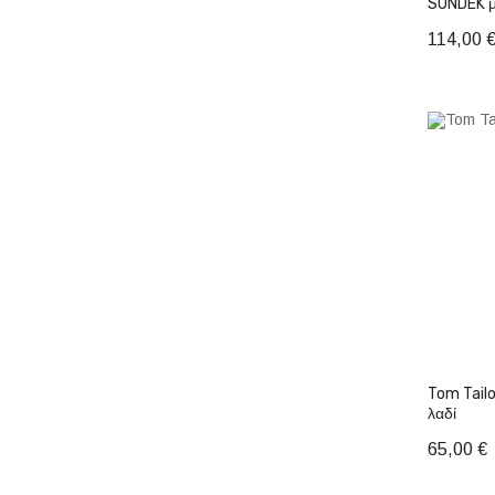
SUNDEK μ
114,00 
Προσ
Tom Tailor φόρεμα plus 
λαδί
65,00 €