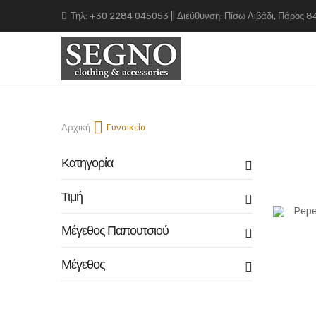
Τηλ: +30 2284 045053 || Διεύθυνση: Πίσω Λιβάδι, Πάρος 
Αρχική
Γυναικεία
Κατηγορία
Πλέγμα
Λ
Τιμή
Μέγεθος Παπουτσιού
Μέγεθος