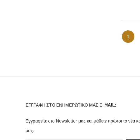
Προσ
Σελίδα
Διαβάζε
1
ΕΓΓΡΑΦΉ ΣΤΟ ΕΝΗΜΕΡΩΤΙΚΌ ΜΑΣ E-MAIL:
Εγγραφείτε στο Newsletter μας και μάθετε πρώτοι τα νέα κ
μας.