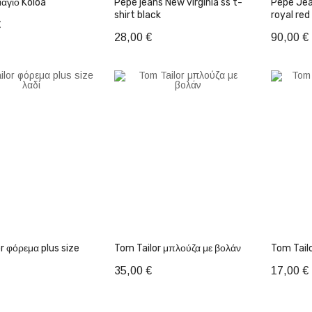
αγιό Koloa
Pepe jeans New virginia ss t-
Pepe Jea
shirt black
royal red
€
28,00 €
90,00 €
θήκη στο Καλάθι
Προσθήκη στο Καλάθι
Προσ
size
Tom Tailor μπλούζα με βολάν
35,00 €
17,00 €