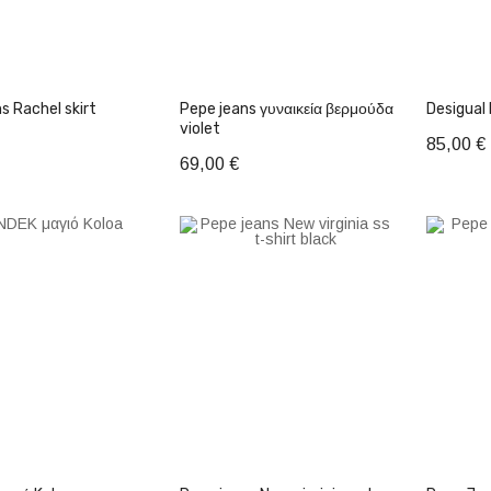
s Rachel skirt
Pepe jeans γυναικεία βερμούδα
Desigual 
violet
85,00 €
69,00 €
θήκη στο Καλάθι
Προσθήκη στο Καλάθι
Προσ