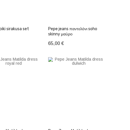
biki sirakusa set
Pepe jeans παντελόνι soho
skinny μαύρο
65,00 €
θήκη στο Καλάθι
Προσθήκη στο Καλάθι