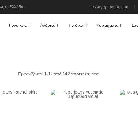
84401, Ελλάδα
Ο Λογαριασμός μου
Γυναικεία
Ανδρικά
Παιδικά
Κοσμήματα
Ετα
ίστα
Εμφανίζονται
1
-
12
από
142
αποτελέσματα